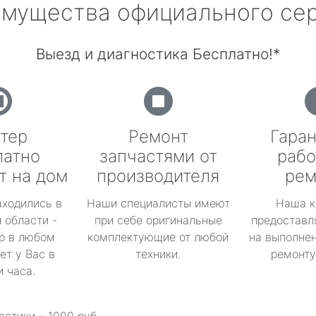
мущества официального се
Выезд и диагностика Бесплатно!*
тер
Ремонт
Гаран
латно
запчастями от
рабо
т на дом
производителя
рем
аходились в
Наши специалисты имеют
Наша к
 области -
при себе оригинальные
предоставл
р в любом
комплектующие от любой
на выполнен
ет у Вас в
техники.
ремонту 
и часа.