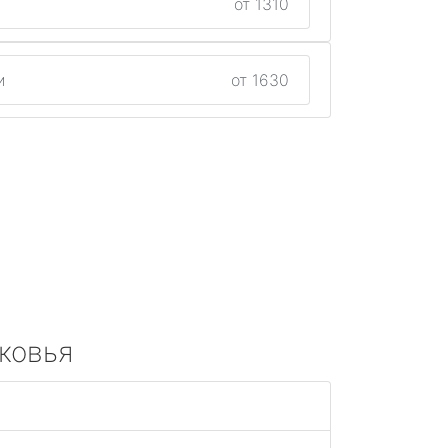
от 1310
и
от 1630
ковья