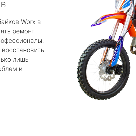
ов
айков Worx в
ять ремонт
рофессионалы.
 восстановить
лько лишь
облем и