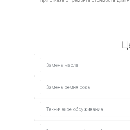
*При отказе от ремонта стоимость диагн
Ц
Замена масла
Замена ремня хода
Техничекое обсуживание