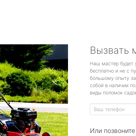
город Дрезна
город Дубна
город Егорьевск
город Железнодорожны
Вызвать 
город Жуковский
Наш мастер будет 
бесплатно и не с п
город Зарайск
большому опыту за
собой в наличии по
город Звенигород
виды поломок садов
город Ивантеевка
город Истра
Или позвоните
город Кашира