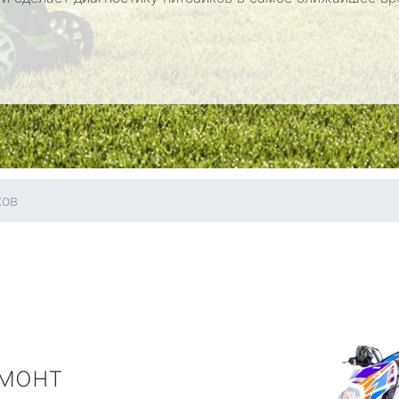
ков
монт