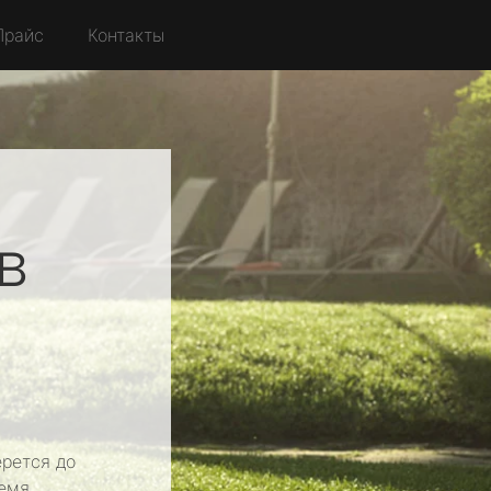
Прайс
Контакты
в
рется до
емя.