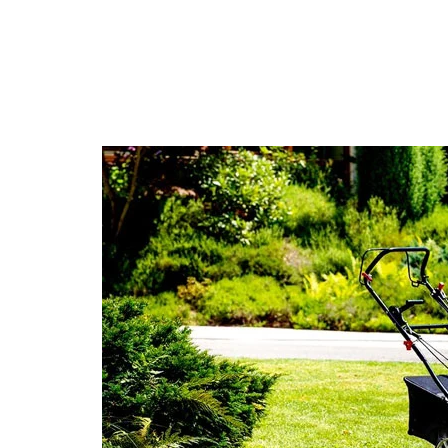
метро Алексеевская
метро Алтуфьево
метро Аэропорт
метро Волоколамская
метро Воробьевы горы
метро Волгоградский проспект
метро Бабушкинская
метро Бульвар Дмитрия Донского
метро Белорусская
метро Измайловская