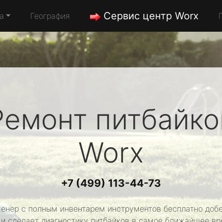
Сервис центр Worx
а
География
Ремонт питбайко
Worx
+7 (499) 113-44-73
енер с полным инвентарем инструментов бесплатно добе
 и сделает диагностику питбайков в самое ближайшее вр