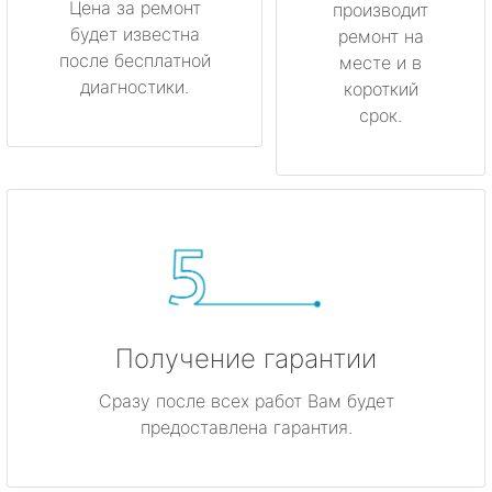
Цена за ремонт
производит
будет известна
метро Менделеевская
ремонт на
после бесплатной
месте и в
диагностики.
короткий
метро Красногвардейская
срок.
метро Мякинино
метро Фрунзенская
метро Кузьминки
метро Китай-город
Получение гарантии
метро Нагатинская
Сразу после всех работ Вам будет
метро Каширская
предоставлена гарантия.
метро Митино