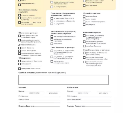
метро Проспект Вернадского
метро Планерная
метро Новые Черёмушки
метро Петровско-Разумовская
метро Новокузнецкая
метро Партизанская
метро Румянцево
метро Полежаевская
метро Октябрьская