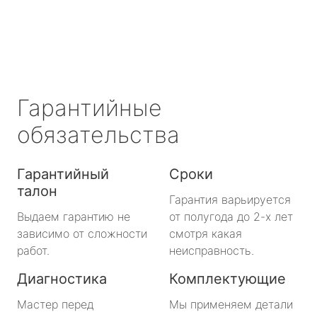
метро Охотный ряд
метро Лермонтовский проспект
метро Ленинский проспект
Гарантийные
метро Нагорная
обязательства
метро Кантемировская
Гарантийный
Сроки
талон
метро Молодежная
Гарантия варьируется
Выдаем гарантию не
от полугода до 2-х лет
метро Преображенская площадь
зависимо от сложности
смотря какая
работ.
неисправность.
метро Октябрьское поле
Диагностика
Комплектующие
метро Медведково
Мастер перед
Мы применяем детали