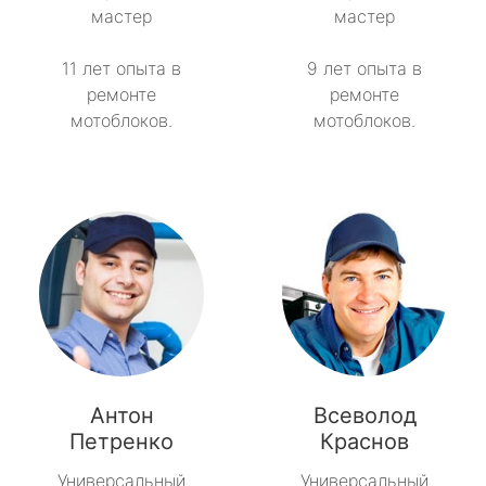
мастер
мастер
метро Рязанский проспект
11 лет опыта в
9 лет опыта в
ремонте
ремонте
метро Профсоюзная
мотоблоков.
мотоблоков.
метро Савеловская
метро Речной вокзал
метро Семеновская
метро Спортивная
метро Спартак
Антон
Всеволод
метро Рижская
Петренко
Краснов
метро Севастопольская
Универсальный
Универсальный