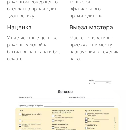
ремонтом совершенно
только от
метро Нахимовский Проспект
бесплатно производит
официального
диагностику.
производителя.
метро Коломенская
Наценка
Выезд мастера
метро Парк Победы
У нас честные цены за
Мастер оперативно
ремонт садовой и
приезжает к месту
метро Парк Культуры
бензиновой техники без
назначения в течении
обмана.
часа.
метро Пролетарская
метро Новоясеневская
метро Отрадное
метро Маяковская
метро Площадь Революции