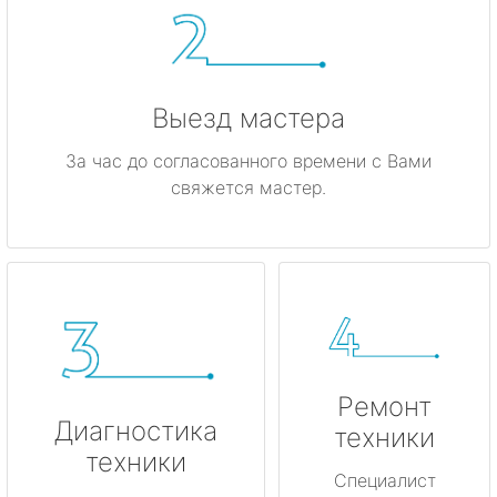
метро Красные ворота
метро Кузнецкий мост
Выезд мастера
метро Калужская
За час до согласованного времени с Вами
свяжется мастер.
метро Дмитровская
метро Домодедовская
метро Крылатское
метро Лубянка
Ремонт
метро Котельники
Диагностика
техники
техники
метро Коньково
Специалист