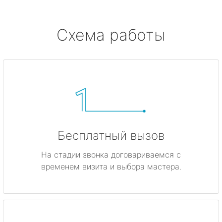
метро Боровицкая
Схема работы
метро Войковская
метро Кунцевская
метро Кропоткинская
метро Китай-город
Бесплатный вызов
метро ВДНХ
На стадии звонка договариваемся с
временем визита и выбора мастера.
метро Владыкино
метро Динамо
метро Киевская