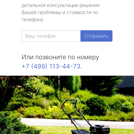
детальной консультации решения
метро Текстильщики
Вашей проблемы и стоимости по
телефону.
метро Сухаревская
Отправить
метро Тульская
метро Тверская
Или позвоните по номеру
+7 (499) 113-44-73
.
метро Смоленская
метро Черкизовская
метро Таганская
метро Тургеневская
метро Тимирязевская