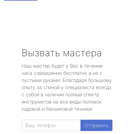
метро Алексеевская
метро Алтуфьево
метро Аэропорт
метро Волоколамская
Вызвать мастера
метро Воробьевы горы
Наш мастер будет у Вас в течении
часа совершенно бесплатно и не с
метро Волгоградский проспект
пустыми руками. Благодаря большому
опыту за спиной у специалиста всегда
метро Бабушкинская
с собой в наличии полный спектр
инструметов на все виды поломок
метро Бульвар Дмитрия Донского
садовой и бензиновой техники.
метро Белорусская
Отправить