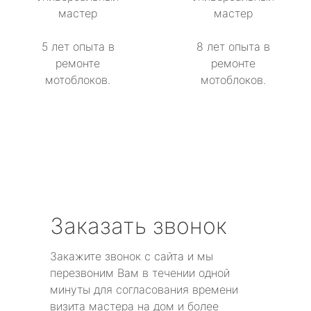
мастер
мастер
метро Сокол
5 лет опыта в
8 лет опыта в
метро Строгино
ремонте
ремонте
мотоблоков.
мотоблоков.
метро Тропарёво
метро Сходненская
метро Свиблово
метро Серпуховская
Заказать звонок
метро Театральная
Закажите звонок с сайта и мы
метро Славянский бульвар
перезвоним Вам в течении одной
минуты для согласования времени
метро Университет
визита мастера на дом и более