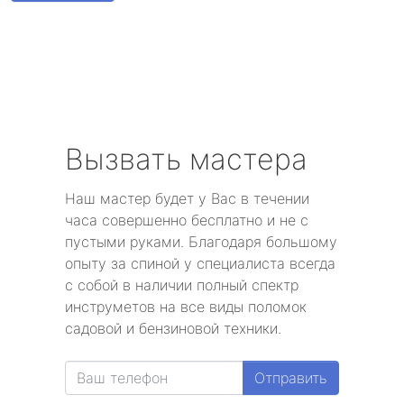
метро Алексеевская
метро Алтуфьево
метро Аэропорт
метро Волоколамская
Вызвать мастера
метро Воробьевы горы
Наш мастер будет у Вас в течении
часа совершенно бесплатно и не с
метро Волгоградский проспект
пустыми руками. Благодаря большому
опыту за спиной у специалиста всегда
метро Бабушкинская
с собой в наличии полный спектр
инструметов на все виды поломок
метро Бульвар Дмитрия Донского
садовой и бензиновой техники.
метро Белорусская
Отправить