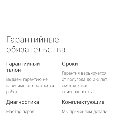
метро Охотный ряд
метро Лермонтовский проспект
метро Ленинский проспект
Гарантийные
метро Нагорная
обязательства
метро Кантемировская
Гарантийный
Сроки
талон
метро Молодежная
Гарантия варьируется
Выдаем гарантию не
от полугода до 2-х лет
метро Преображенская площадь
зависимо от сложности
смотря какая
работ.
неисправность.
метро Октябрьское поле
Диагностика
Комплектующие
метро Медведково
Мастер перед
Мы применяем детали