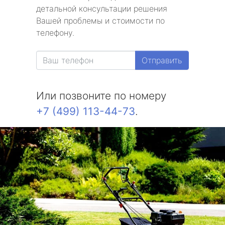
детальной консультации решения
метро Текстильщики
Вашей проблемы и стоимости по
телефону.
метро Сухаревская
Отправить
метро Тульская
метро Тверская
Или позвоните по номеру
+7 (499) 113-44-73
.
метро Смоленская
метро Черкизовская
метро Таганская
метро Тургеневская
метро Тимирязевская