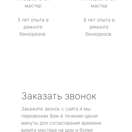
мастер
мастер
метро Сокол
5 лет опыта в
8 лет опыта в
метро Строгино
ремонте
ремонте
бензорезов.
бензорезов.
метро Тропарёво
метро Сходненская
метро Свиблово
метро Серпуховская
Заказать звонок
метро Театральная
Закажите звонок с сайта и мы
метро Славянский бульвар
перезвоним Вам в течении одной
минуты для согласования времени
метро Университет
визита мастера на дом и более