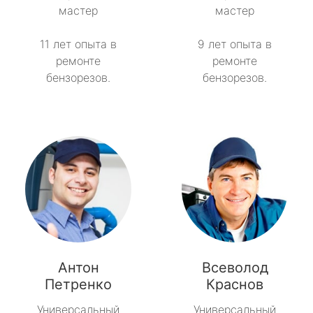
мастер
мастер
метро Рязанский проспект
11 лет опыта в
9 лет опыта в
ремонте
ремонте
метро Профсоюзная
бензорезов.
бензорезов.
метро Савеловская
метро Речной вокзал
метро Семеновская
метро Спортивная
метро Спартак
Антон
Всеволод
метро Рижская
Петренко
Краснов
метро Севастопольская
Универсальный
Универсальный