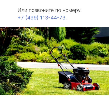
метро Измайловская
Или позвоните по номеру
метро Красносельская
+7 (499) 113-44-73
.
метро Выхино
метро Беляево
метро Бибирево
метро Водный стадион
метро Курская
метро Комсомольская
метро Жулебино
метро Ботанический сад