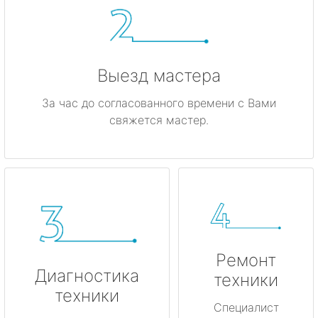
метро Красные ворота
метро Кузнецкий мост
Выезд мастера
метро Калужская
За час до согласованного времени с Вами
свяжется мастер.
метро Дмитровская
метро Домодедовская
метро Крылатское
метро Лубянка
Ремонт
метро Котельники
Диагностика
техники
техники
метро Коньково
Специалист