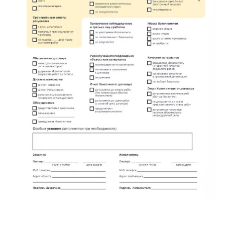
метро Проспект Вернадского
метро Планерная
метро Новые Черёмушки
метро Петровско-Разумовская
метро Новокузнецкая
метро Партизанская
метро Румянцево
метро Полежаевская
метро Октябрьская