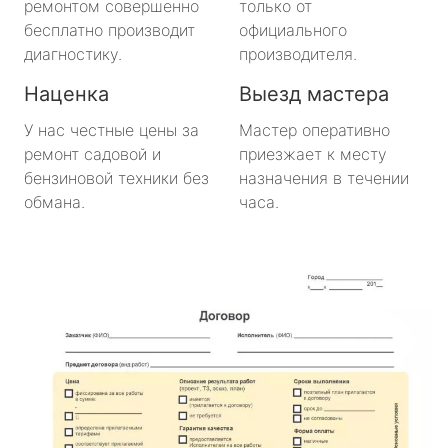
ремонтом совершенно
только от
метро Нахимовский Проспект
бесплатно производит
официального
диагностику.
производителя.
метро Коломенская
Наценка
Выезд мастера
метро Парк Победы
У нас честные цены за
Мастер оперативно
ремонт садовой и
приезжает к месту
метро Парк Культуры
бензиновой техники без
назначения в течении
обмана.
часа.
метро Пролетарская
метро Новоясеневская
метро Отрадное
метро Маяковская
метро Площадь Революции