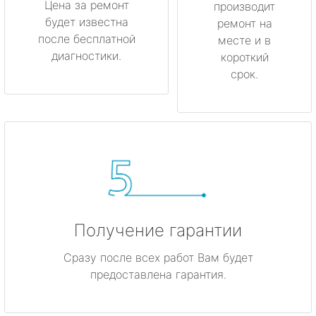
Цена за ремонт
производит
будет известна
метро Менделеевская
ремонт на
после бесплатной
месте и в
диагностики.
короткий
метро Красногвардейская
срок.
метро Мякинино
метро Фрунзенская
метро Кузьминки
метро Китай-город
Получение гарантии
метро Нагатинская
Сразу после всех работ Вам будет
метро Каширская
предоставлена гарантия.
метро Митино