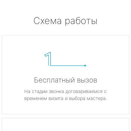
метро Боровицкая
Схема работы
метро Войковская
метро Кунцевская
метро Кропоткинская
метро Китай-город
Бесплатный вызов
метро ВДНХ
На стадии звонка договариваемся с
временем визита и выбора мастера.
метро Владыкино
метро Динамо
метро Киевская