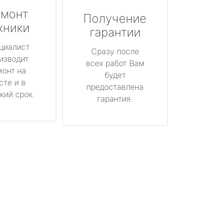
монт
Получение
хники
гарантии
циалист
Сразу после
изводит
всех работ Вам
монт на
будет
сте и в
предоставлена
кий срок.
гарантия.