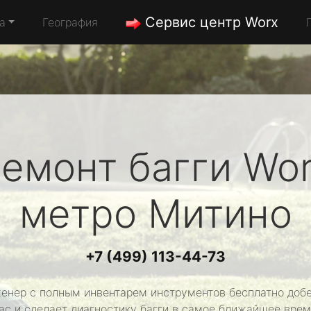
Сервис центр Worx
а
География
емонт багги
Wo
метро Митино
+7 (499) 113-44-73
енер с полным инвентарем инструментов бесплатно добе
ас и сделает диагностику багги в самое ближайшее врем