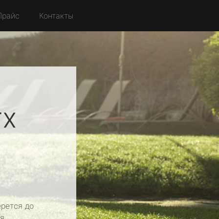
Прайс
Контакты
rx
рется до
я.