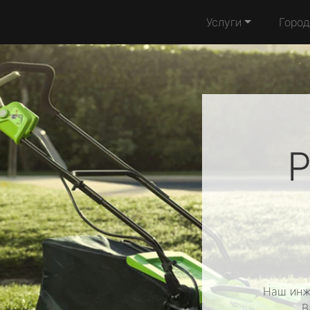
Услуги
Город
Р
Наш инж
В