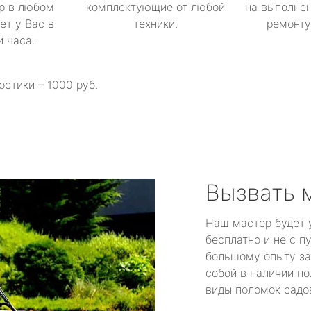
р в любом
комплектующие от любой
на выполнен
ет у Вас в
техники.
ремонту 
и часа.
остики – 1000 руб.
Вызвать 
Наш мастер будет 
бесплатно и не с п
большому опыту за
собой в наличии по
виды поломок садов