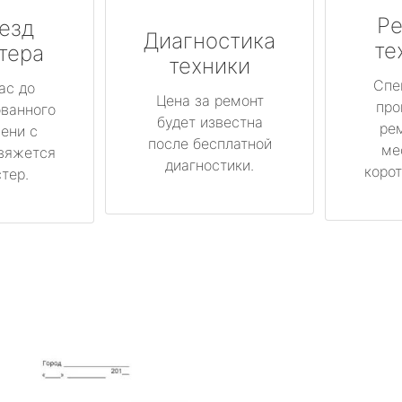
Ре
езд
Диагностика
те
тера
техники
Спе
ас до
Цена за ремонт
про
ованного
будет известна
ре
ени с
после бесплатной
ме
вяжется
диагностики.
корот
тер.