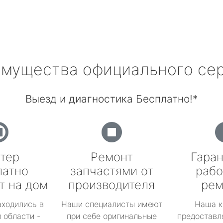
мущества официального се
Выезд и диагностика Бесплатно!*
тер
Ремонт
Гаран
латно
запчастями от
рабо
т на дом
производителя
рем
аходились в
Наши специалисты имеют
Наша к
 области -
при себе оригинальные
предоставл