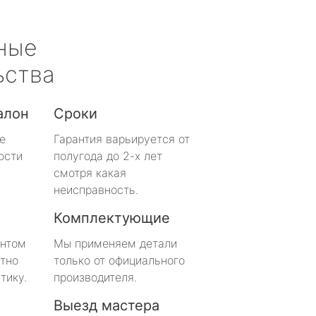
ные
ьства
алон
Сроки
е
Гарантия варьируется от
ости
полугода до 2-х лет
смотря какая
неисправность.
Комплектующие
онтом
Мы применяем детали
тно
только от официального
тику.
производителя.
Выезд мастера