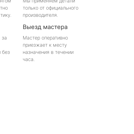
онтом
Мы применяем детали
тно
только от официального
тику.
производителя.
Выезд мастера
 за
Мастер оперативно
приезжает к месту
 без
назначения в течении
часа.