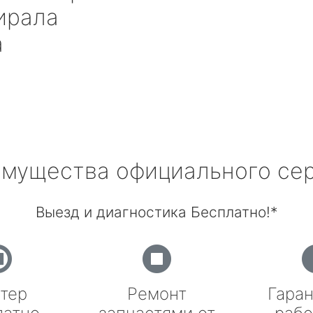
ирала
а
мущества официального се
Выезд и диагностика Бесплатно!*
тер
Ремонт
Гаран