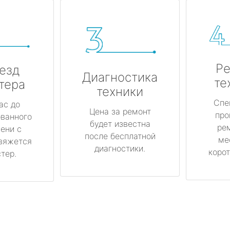
Ре
езд
Диагностика
те
тера
техники
Спе
ас до
Цена за ремонт
про
ованного
будет известна
ре
ени с
после бесплатной
ме
вяжется
диагностики.
корот
тер.