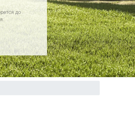
рется до
я.