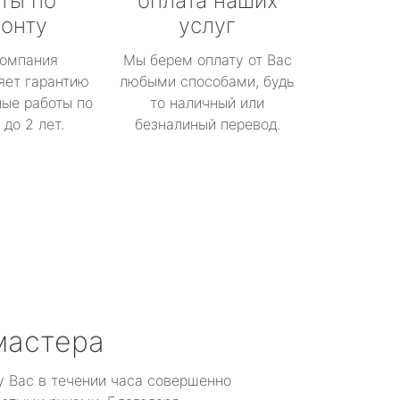
ты по
оплата наших
онту
услуг
омпания
Мы берем оплату от Вас
яет гарантию
любыми способами, будь
ые работы по
то наличный или
до 2 лет.
безналиный перевод.
мастера
у Вас в течении часа совершенно