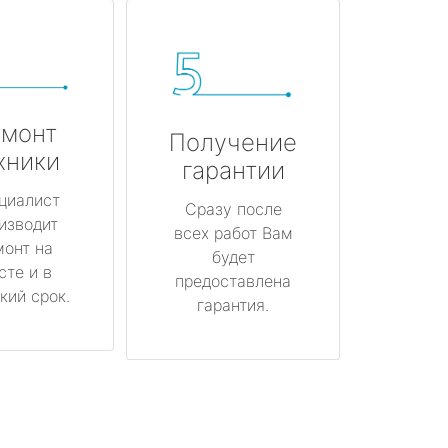
монт
Получение
хники
гарантии
циалист
Сразу после
изводит
всех работ Вам
монт на
будет
сте и в
предоставлена
кий срок.
гарантия.