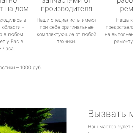
латно
запчастями от
рабо
т на дом
производителя
рем
аходились в
Наши специалисты имеют
Наша к
 области -
при себе оригинальные
предоставл
р в любом
комплектующие от любой
на выполнен
ет у Вас в
техники.
ремонту 
и часа.
остики – 1000 руб.
Вызвать 
Наш мастер будет 