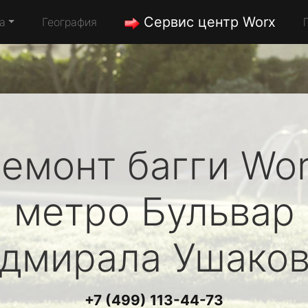
Сервис центр Worx
а
География
емонт багги
Wo
метро Бульвар
дмирала Ушако
+7 (499) 113-44-73