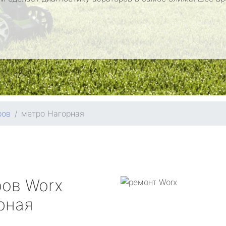
ров
метро Нагорная
ров
Worx
рная