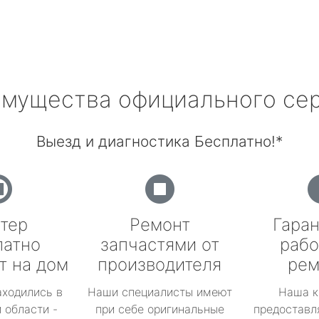
мущества официального се
Выезд и диагностика Бесплатно!*
тер
Ремонт
Гаран
латно
запчастями от
рабо
т на дом
производителя
рем
аходились в
Наши специалисты имеют
Наша к
 области -
при себе оригинальные
предоставл