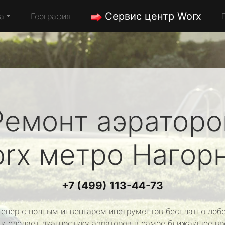
Сервис центр Worx
а
География
Ремонт аэраторо
rx
метро Нагор
+7 (499) 113-44-73
енер с полным инвентарем инструментов бесплатно добе
 и сделает диагностику аэраторов в самое ближайшее вр