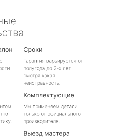
ные
ьства
алон
Сроки
е
Гарантия варьируется от
ости
полугода до 2-х лет
смотря какая
неисправность.
Комплектующие
онтом
Мы применяем детали
тно
только от официального
тику.
производителя.
Выезд мастера