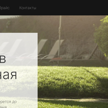
Прайс
Контакты
в
ная
рется до
емя.