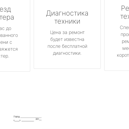
Ре
езд
Диагностика
те
тера
техники
Спе
ас до
Цена за ремонт
про
ованного
будет известна
ре
ени с
после бесплатной
ме
вяжется
диагностики.
корот
тер.