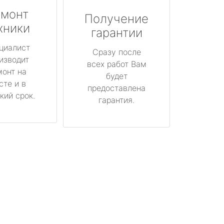
монт
Получение
хники
гарантии
циалист
Сразу после
изводит
всех работ Вам
монт на
будет
сте и в
предоставлена
кий срок.
гарантия.