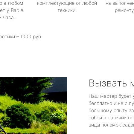
р в любом
комплектующие от любой
на выполнен
ет у Вас в
техники.
ремонту 
и часа.
остики – 1000 руб.
Вызвать 
Наш мастер будет 
бесплатно и не с п
большому опыту за
собой в наличии по
виды поломок садов